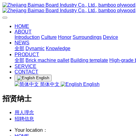
HOME
ABOUT
Introduction
Culture
Honor
Surroundings
Device
NEWS
全部
Dynamic
Knowledge
PRODUCT
全部
Brick machine pallet
Building template
High-grade 
SERVICE
CONTACT
English
简体中文
English
招贤纳士
用人理念
招聘信息
Your location：