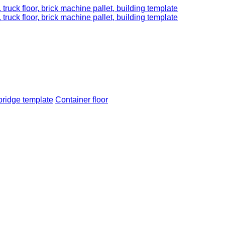
bridge template
Container floor